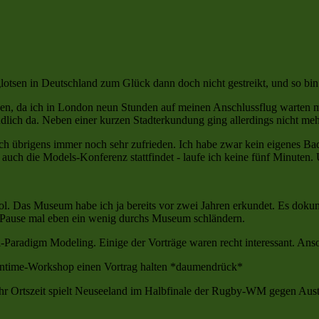
tsen in Deutschland zum Glück dann doch nicht gestreikt, und so bin 
den, da ich in London neun Stunden auf meinen Anschlussflug warten 
ich da. Neben einer kurzen Stadterkundung ging allerdings nicht mehr
ch übrigens immer noch sehr zufrieden. Ich habe zwar kein eigenes Ba
uch die Models-Konferenz stattfindet - laufe ich keine fünf Minuten. U
. Das Museum habe ich ja bereits vor zwei Jahren erkundet. Es dokume
nz-Pause mal eben ein wenig durchs Museum schländern.
Paradigm Modeling. Einige der Vorträge waren recht interessant. Ans
ntime-Workshop einen Vortrag halten *daumendrück*
Uhr Ortszeit spielt Neuseeland im Halbfinale der Rugby-WM gegen Aust